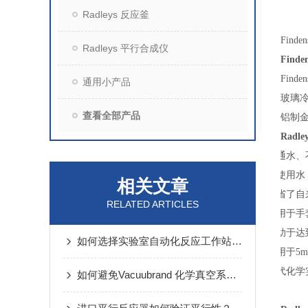
Radleys 反应釜
Fin
Radleys 平行合成仪
Fin
Fin
通用小产品
玻璃
查看全部产品
铝制
Radl
l 不通水
l 不使用
相关文章
l 节省了
RELATED ARTICLES
l 可用于
l 有助于
如何选择实验室自动化反应工作站？以Radleys Mya 4为例
l 适用于5
l 替代化
如何避免Vacuubrand 化学真空系统出现污染