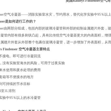
英国Radleys Findenser空
denser空气冷凝器——消除实验室水灾，节约用水，替代化学实验中95％以
denser是如何进行工作的？
denser由两部分组成，包括内部的玻璃冷凝管和外部的铝制金属翅片外套
冷凝管内部有很多刺状凸起，具有比传统空气冷凝器更大的内表面积，增
金属翅片外套从外部整个包裹住玻璃冷凝管，进一步增加了外表面积，从而
eys Findenser 空气冷凝器
主要特点
、不接电、即可进行冷凝回流
水，没有实验室淹水的风险，可用于过夜实验
自来水使用和废水处理的费用
手套箱等不便接水的地方
达到可持续的节水目标
ml至1L溶剂
学实验中95％以上的水冷凝管