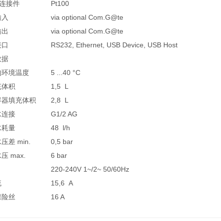
00连接件
Pt100
输入
via optional Com.G@te
输出
via optional Com.G@te
接口
RS232, Ethernet, USB Device, USB Host
数据
的环境温度
5 ...40 °C
充体积
1,5 L
容器填充体积
2,8 L
水连接
G1/2 AG
水耗量
48 l/h
压差 min.
0,5 bar
压 max.
6 bar
220-240V 1~/2~ 50/60Hz
流
15,6 A
保险丝
16 A