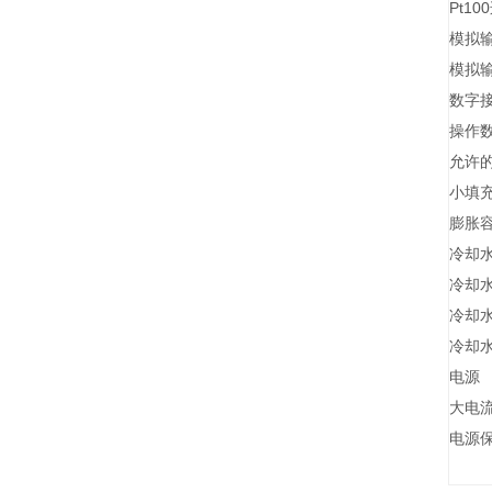
Pt1
模拟
模拟
数字
操作
允许
小填
膨胀
冷却
冷却
冷却水
冷却水
电源
大电
电源