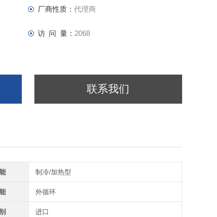
厂商性质：
代理商
访 问 量：
2068
联系我们
能
制冷/加热型
能
外循环
别
进口