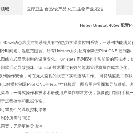
用领域
医疗卫生,食品/农产品,化工,生物产业,石油
Huber Unistat 405wl
P
配置
stat 405wl动态温度控制系统具有*的热力学温度控制系统，一系列功能满
冷时间短，温度范围宽。所有Unistats系列配有创新型Pilot ONE 
图线方式显示实时的温度变化。 Unistats 系列配有非常前沿的泵技
因软启动导致损坏。Unistat 技术通过有效的能源管理将操作成本小化
ats 系列操作安全，可在无人监视的状态下实现连续工作。 可持续监测工
点触摸控制器Pilot ONE带有5.7寸触摸屏，图形用户界面和导航菜
夹菜单，一键式操作和技术术语使用户操作非常方便，就像使用智能手机一
用于远程控制和数据传输。
和可重复性的温度控制结果
、制冷所需时间短
范围宽，无需更换导热油