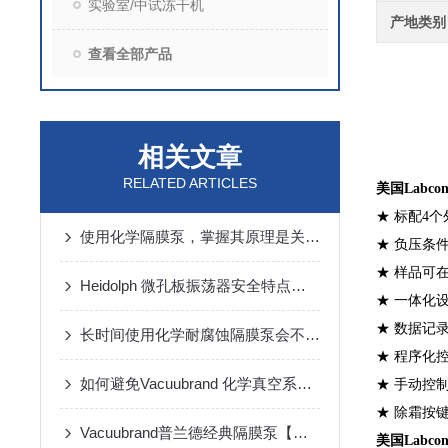
实验室/中试冻干机
产地类别
查看全部产品
相关文章
RELATED ARTICLES
美国Labco
★ 标配4
使用化学隔膜泵，掌握其原理是关键！
★ 负压条
★ 样品可
Heidolph 微孔板振荡器安全特点众多，现在才知道
★ 一体化
★ 数据记
长时间使用化学耐腐蚀隔膜泵会不会出现问题？
★ 程序化
如何避免Vacuubrand 化学真空系统出现污染
★ 手动控
★ 除霜按
Vacuubrand普兰德经典隔膜泵【试用+抽礼品】！
美国Labco