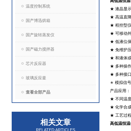
高低温恒温
温度控制系统
★ 液晶显
★ 高温直
国产博迅烘箱
★ 程控型
★ 可移动
国产旋转蒸发仪
★ 低液位
国产磁力搅拌器
★ 免维护
★ 和液体
芯片反应器
★ 多种操
★ 多种接口（
玻璃反应釜
★
模拟信
产品应用：
查看全部产品
★ 不同温
★ 化学合
★ 工艺过
相关文章
高低温恒温
RELATED ARTICLES