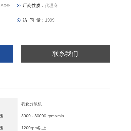
卸不需任何工具
RAX®
厂商性质：
代理商
访 问 量：
1999
联系我们
乳化分散机
围
8000 - 30000 rpmr/min
围
1200rpm以上