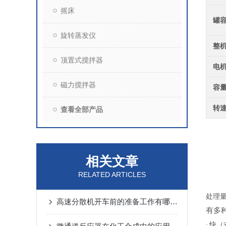
摇床
罐
旋转蒸发仪
整
顶置式搅拌器
电
磁力搅拌器
容量
转
查看全部产品
相关文章
RELATED ARTICLES
处理
高速分散机开车前的准备工作有哪些？
有多
快（
·