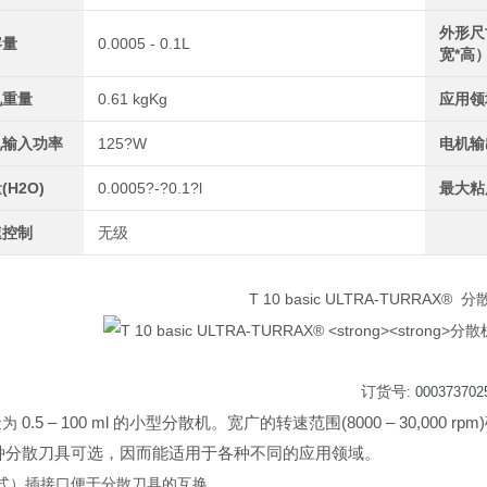
外形尺
容量
0.0005 - 0.1L
宽*高
机重量
0.61 kgKg
应用领
机输入功率
125?W
电机输
(H2O)
0.0005?-?0.1?l
最大粘
速控制
无级
T 10 basic ULTRA-TURRAX®
分
订货号
: 000373702
0.5 – 100 ml 的小型分散机。宽广的转速范围(8000 – 30,
量为
种分散刀具可选，因而能适用于各种不同的应用领域。
式）插接口便于分散刀具的互换