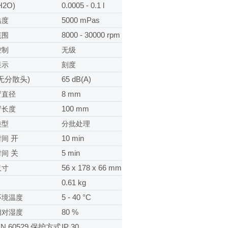
H2O)
0.0005 - 0.1 l
5000 mPas
粘度
8000 - 30000 rpm
范围
控制
无级
显示
刻度
(无分散头)
65 dB(A)
8 mm
臂直径
100 mm
臂长度
类型
分批处理
开
10 min
时间
关
5 min
时间
56 x 178 x 66 mm
尺寸
0.61 kg
5 - 40 °C
环境温度
80 %
相对湿度
EN 60529 保护方式
IP 30