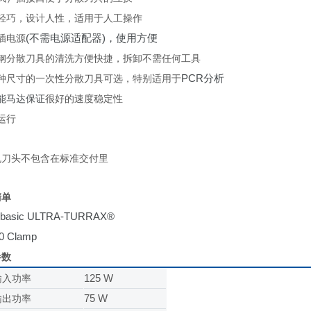
轻巧，设计人性，适用于人工操作
(不需电源适配器)，使用方便
插电源
钢分散刀具的清洗方便快捷，拆卸不需任何工具
PCR分析
种尺寸的一次性分散刀具可选，特别适用于
能马达保证
很好
的速度稳定性
运行
机刀头不包含在标准交付里
清单
 basic ULTRA-TURRAX®
0 Clamp
参数
125 W
输入功率
75 W
输出功率