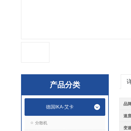
产品分类
品
德国IKA-艾卡
速
分散机
变