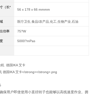
寸（长*
56 x 178 x 66 mmmm
）
域
医疗卫生,食品/农产品,化工,生物产业,石油
出功率
75?W
度
5000?mPas
IKA
散机
德国
艾卡
5
000 rpm)确保用户即使使用小直径转子也能够以高线速度作业。拥