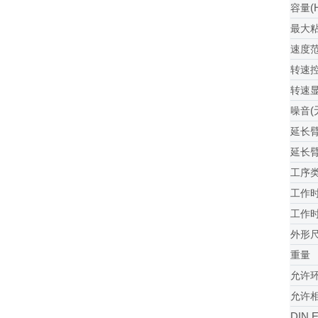
(
容量
最大
速度
转速
转速
噪音
延长
延长
工序
工作
工作
外形
重量
允许
允许
DIN 