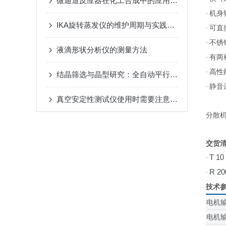
微通道反应器在化工合成中的应用有哪些
机身
·
IKA旋转蒸发仪的维护周期与实践建议
可直
·
不锈
·
液滴形状分析仪的测量方法
有两
·
高性
·
结晶筛选与晶型研究：全自动平行反应工作站
静音
·
真空安定性测试仪使用时需要注意哪些事项？
分散
交货
T 10
·
R 20
·
技术
电机
电机