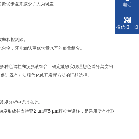
的繁琐步骤并减少了人为误差
电话
微信扫一扫
收率和检测限。
化合物，还能确认更低含量水平的痕量组分。
多种色谱柱和洗脱液组合，确定能够实现理想色谱分离度的
是促进既有方法现代化或开发新方法的理想选择。
常规分析中尤其如此。
2 µm
5 µm
梯度形成并支持亚
至
颗粒色谱柱，是采用所有串联