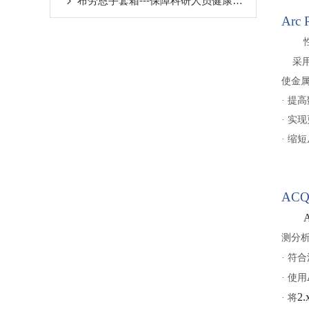
布劳恩手套箱---保障科研人员健康与安全的必备工具
Arc 
采
使金
·
提高
·
实现
·
缩短
ACQ
测分
·
符合
·
使用
2.
·
将