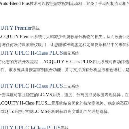
Auto·Blend Plus
技术可以按照需求配制流动相，避免了手动配制流动相
ITY Premier
系统
ACQUITY Premier
系统可大幅减少金属敏感分析物的损失，从而改善回
可与任何沃特世质谱仪联用，让您能够准确鉴定和定量复杂样品中的未知
UITY UPLC H-Class PLUS
四元系统
ACQUITY H-Class PLUS
简化您的方法开发流程，
四元系统可自动筛选
条件。
该系统具备按需溶剂混合功能，并可支持所有分析型液相色谱柱，
UITY UPLC H-Class PLUS
二元系统
LC-MS
一套高度可靠且稳定的
系统，速度、分离度或灵敏度表现优异，在
ACQUITY H-Class PLUS
二元系统结合优化的抗堵塞流路、稳定的高压
Q-ToF
LC-MS
杆或
进行常规
分析时获取高度重现性的理想选择。
UITY UPLC I-Class PLUS
系统