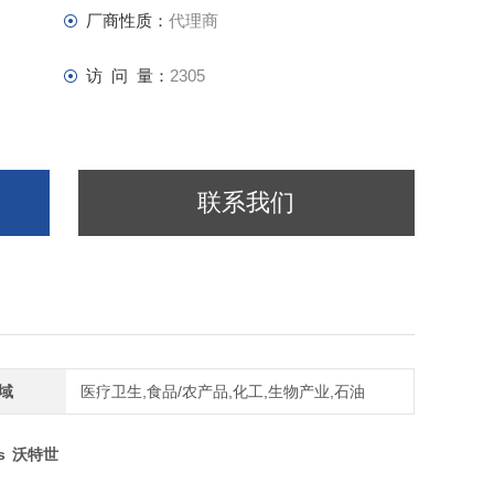
厂商性质：
代理商
访 问 量：
2305
联系我们
域
医疗卫生,食品/农产品,化工,生物产业,石油
s
沃特世