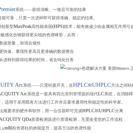
Premier
系统
——
获得清晰、一致且可靠的结果
性能可靠，只需一次进样即可获得准确、稳定的结果。
MaxPeak
(HPS)
用创新型
高性能表面
技术，能有效减少由金属相互作用引
属敏感化合物获得更尖锐的色谱峰形，从而：
数据质量，加强合规性
更快速、重现性更高且更准确的数据整合
从进样到获得结果的时间，省去钝化任务
UITY Arc
HPLC
UHPLC
系统
——
只需轻拨开关，在
和
方法之间轻
ACQUITY Arc
LC
H
系统是一套具有四元溶剂管理器的现代
系统，在消除
析，适用于采用既有方法进行工作并且要求通用性和稳定性的科学家。
HPLC
UHPLC
法规要求的硬件和软件，用一台仪器即可完成
和
分离
ACQUITY QDa
质谱检测器进行质谱检测，无需改变您的工作流程
x
m
μ
颗粒色谱柱的效能提升，提高方法的色谱性能