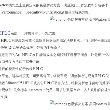
aters
为您呈上量身定制的色谱解决方案，满足您的工作流程和分析要求
Performance
Specialty
Purification
、
、
和
液相色谱解决方案。
 HPLC
系统
——理想性能，可靠结果
 HPLC
系统高效分离和高质量数据助您满足法规要求，可让您轻松重现
LC
的传统
系统给常规应用带来的工作负担。
Arc HPLC
稳定耐用的
在性能与成本之间找到了理想平衡点，让分析
“
一次
需重新开发方法即可提升性能
HPLC
运行的稳定性优于传统
HPLC
留水平低、进样精度高、耐受高背压，轻松重现、调整和改进现有
方
Alliance™ HPLC
HPLC
接收
或其它
平台方法，维持分析物保留时间并保
合规软件
“
黄金标准
"Empower™
使用，可协助数据审查、省去繁琐的合规
供支持