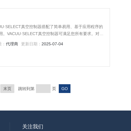
的VACUU·SELECT真空控制器搭配了简单易用、基于应用程序的
VACUU·SELECT真空控制器可满足您所有要求。对于
行全自动蒸馏，或者通过简单的“拖放”操作编辑创建自己
质：
代理商
更新日期：
2025-07-04
末页
跳转到第
页
关注我们