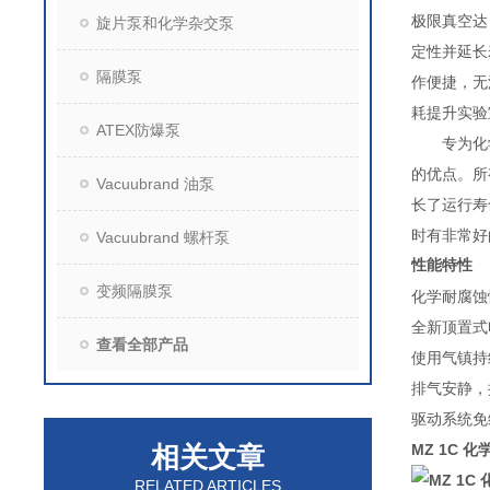
极限真空达
旋片泵和化学杂交泵
定性并延长寿
隔膜泵
作便捷，无油
耗提升实验
ATEX防爆泵
专为化
的优点。所
Vacuubrand 油泵
长了运行寿
时有非常好
Vacuubrand 螺杆泵
性能特性
变频隔膜泵
化学耐腐蚀
全新顶置式
查看全部产品
使用气镇持
排气安静，
驱动系统免
相关文章
MZ 1C 
RELATED ARTICLES