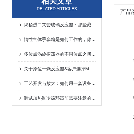
相关文章
RELATED ARTICLES
产品
揭秘进口夹套玻璃反应釜：那些藏在核心功能里的“硬核实力”
惰性气体手套箱是如何工作的，你知道吗？
多位点涡旋振荡器的不同位点之间的相互作用
关于原位干燥反应釜&客户选择Mya4反应站五大原因研讨会视频内容
工艺开发与放大：如何用一套设备完成从2ml到400ml反应优化？
调试加热制冷循环器前需要注意的问题