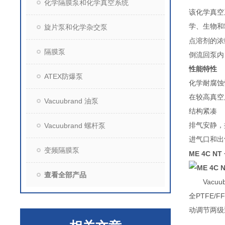
化学隔膜泵和化学真空系统
该化学真空
学、生物和
旋片泵和化学杂交泵
点溶剂的浓
隔膜泵
倒流回泵内
性能特性
ATEX防爆泵
化学耐腐蚀
在较高真空
Vacuubrand 油泵
结构紧凑
Vacuubrand 螺杆泵
排气安静，
进气口和出
变频隔膜泵
ME 4C N
查看全部产品
Vac
全PTFE/
动调节两级