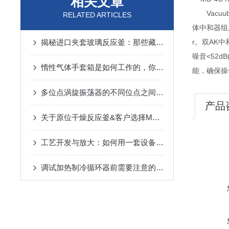
相关文章
Vac
RELATED ARTICLES
体中和器组
揭秘进口夹套玻璃反应釜：那些藏在核心功能里的“硬核实力”
r。双AK
噪音<52
惰性气体手套箱是如何工作的，你知道吗？
能，确保操
多位点涡旋振荡器的不同位点之间的相互作用
产品
关于原位干燥反应釜&客户选择Mya4反应站五大原因研讨会视频内容
工艺开发与放大：如何用一套设备完成从2ml到400ml反应优化？
调试加热制冷循环器前需要注意的问题