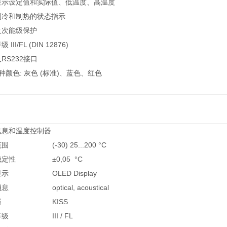
显示设定值和实际值、低温度、高温度
制冷和制热的状态指示
及次能级保护
 III/FL (DIN 12876)
及RS232接口
种颜色: 灰色 (标准)、蓝色、红色
信息和温度控制器
范围
(-30) 25...200 °C
稳定性
±0,05 °C
显示
OLED Display
消息
optical, acoustical
器
KISS
等级
III / FL