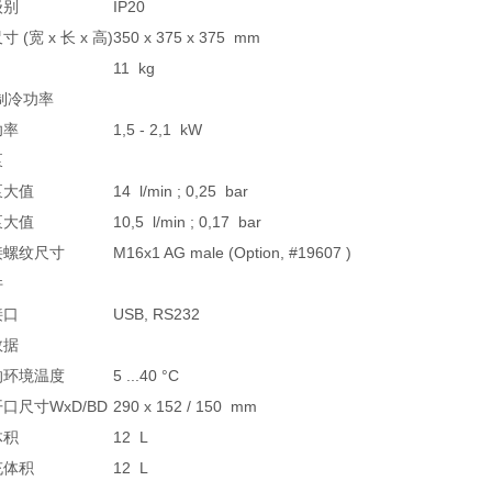
级别
IP20
 (宽 x 长 x 高)
350 x 375 x 375 mm
11 kg
/制冷功率
功率
1,5 - 2,1 kW
泵
泵大值
14 l/min ; 0,25 bar
泵大值
10,5 l/min ; 0,17 bar
接螺纹尺寸
M16x1 AG male (Option, #19607 )
件
接口
USB, RS232
数据
的环境温度
5 ...40 °C
口尺寸WxD/BD
290 x 152 / 150 mm
体积
12 L
充体积
12 L