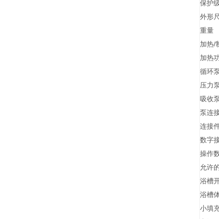
保护
外形尺寸
重量
加热
加热
循环
压力
吸收
泵连
连接
数字
操作
允许
浴槽开
浴槽
小填