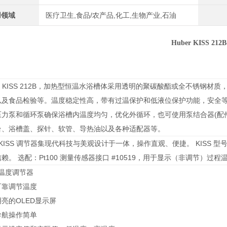
用领域
医疗卫生,食品/农产品,化工,生物产业,石油
Huber KISS 212B
er KISS 212B，加热型恒温水浴槽体采用透明的聚碳酸酯或全不锈
及食品检验等。温度稳定性高，带有过温保护和低液位保护功能，安全等级为III
压力泵和循环泵确保浴槽内温度均匀，优化外循环，也可使用泵结合器(配
台、浴槽盖、探针、软管、导热油以及各种适配器等。
KISS 调节器集现代科技与美观设计于一体，操作直观、便捷。 KISS
赖。 选配：Pt100 测量传感器接口 #10519，用于显示（非调节）
S 温度调节器
可靠调节温度
明亮的OLED显示屏
导航操作简单