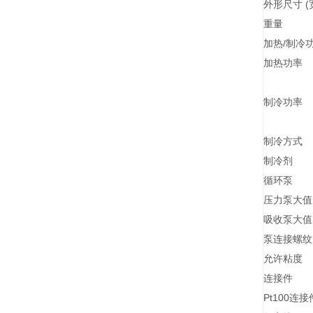
外形尺寸 (宽 
重量
加热/制冷
加热功率
制冷功率
制冷方式
制冷剂
循环泵
压力泵大
吸收泵大
泵连接螺
允许粘度
连接件
Pt100连