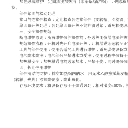
加热系统维护：定期清洗加热浴（水浴锅/油浴锅），去除积累
换。
部件紧固与松动处理
接口与连接件检查：定期检查各连接部件（旋转瓶、冷凝管、接
聚四氟开关处理：各处聚四氟开关不能拧得过紧，避免损伤玻璃
三、安全操作规范
断电维护原则：所有维护保养操作前，务必关闭仪器电源并拔掉
规范操作流程：开机时先开启电源开关，让机器逐渐运转至正常
工具与部件使用：使用合适的工具进行维护，避免误伤设备或自
电气防水防潮：电气部分严禁进水或受潮，使用过程中保持干
加热槽安全：加热槽通电前必须加水，严禁干烧，同时确保保
四、长期停用维护
部件清洁与防护：排空加热锅内的水，用无水乙醇擦拭蒸发瓶、
（转轴、夹具）涂抹防锈脂，防止氧化。
存放环境要求：将设备存放于干燥通风处，相对湿度≤60%，