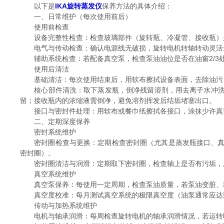
以下是
IKA旋转蒸发仪
保养方法的具体介绍：
一、日常维护（每次使用前后）
使用前检查
设备完整性检查：检查玻璃部件（旋转瓶、冷凝管、接收瓶）是
电气与传动检查：确认电源线无破损，旋转电机转轴转动灵活
辅助系统检查：若配备真空泵，检查泵油油位是否在油窗2/3
使用后清洁
基础清洁：每次使用结束后，用软布擦拭设备表面，去除油污
核心部件清洗：取下蒸发瓶，倒净残留溶剂，用去离子水冲洗（若
留；接收瓶内的浓缩液需倒净，避免溶剂挥发后结垢堵塞出口。
接口与密封件处理：用软布或餐巾纸擦拭各接口，涂抹少许真空
二、定期深度保养
密封系统维护
密封圈检查与更换：定期检查密封圈（尤其是蒸发瓶接口、真空
密封圈）。
密封圈清洁与润滑：定期取下密封圈，检查轴上是否有污垢，用
真空系统维护
真空泵保养：每使用一定周期，检查泵油质量，若泵油变脏、粘
真空度校准：每月测试真空系统的极限真空度（油泵通常应达到1-
传动与加热系统维护
电机与轴承润滑：每周检查旋转电机的轴承润滑情况，若运转时