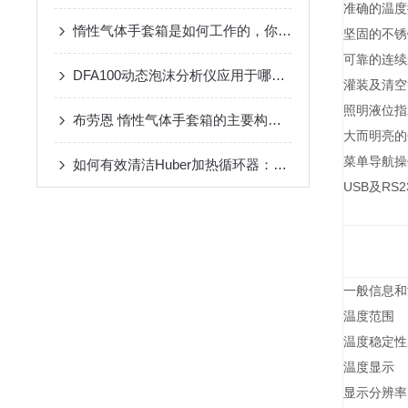
准确的温
惰性气体手套箱是如何工作的，你知道吗？
坚固的不
可靠的连
DFA100动态泡沫分析仪应用于哪些方面？
灌装及清
照明液位
布劳恩 惰性气体手套箱的主要构成部分是什么？
大而明亮的
菜单导航
如何有效清洁Huber加热循环器：详细步骤与技巧
USB及RS
一般信息
温度范围
温度稳定性
温度显示
显示分辨