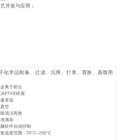
工艺开发与应用；
子化学品制备、过滤、沉降、打浆、置换、蒸馏用
低金离子析出
解决PTFE碎屑
快速变温
高真空
消除清洁死角
精准滴加
电脑软件自动控制
套温度范围: -70°C~230°C