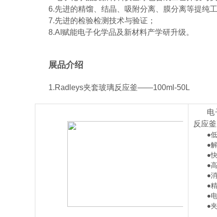
6.先进的精馏、结晶、吸附分离、膜分离等提纯
7.先进的检验检测技术与验证；
8.AI赋能电子化学品及新材料产学研升级。
展品介绍
1.Radleys夹套玻璃反应釜——100ml-50L
电
反应釜
●
●
●
●
●
●
●
●夹