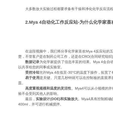
大多数放大实验过程都要求备有干燥和净化化学反应流
2.Mya 4自动化工作反应站-为什么化学家喜欢
在这段视频中，我们将分享化学家喜欢Mya 4反应站的
楚，不管客户是在制药公司工作，还是在CRO(合同研究组
数据记录
为化学家提供了信息丰富的结果。Mya 4会
以共享给您的同事或实验室。
受控冷却
允许Mya 4在低至-30°C的温度下操作，
易于使用
是关键。只需几秒钟就可以在控制板的直观界
皿。
高度重视规模和温度的灵活性
。Mya4可以从小规模的
验不会受到其他人的影响。
最后，
实验设计(DOE)和实验放大
。Mya4具有控制精
400ml，并可进行机械搅拌。