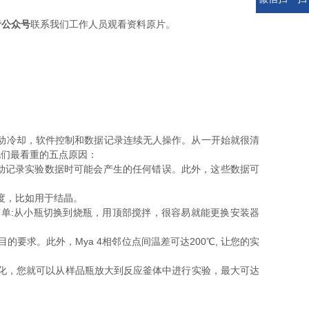
者公众号
联系我们工作人员观看资料原片。
主动冷却，软件控制和数据记录连续无人操作。
从一开始就很清
他们最看重的五点原因：
手动记录实验数据时可能会产生的任何错误。此外，这些数据可
速度，比如用于结晶。
单:从小瓶切换到烧瓶，用顶部搅拌，很容易就能更换安装器
要求。此外，Mya 4相邻位点间温差可达200℃, 让您的实
优化，您就可以从样品瓶放大到反应釜体中进行实验，最大可达