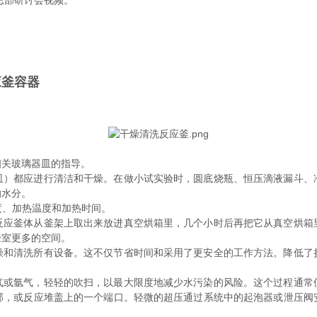
s总部研讨会视频。
应釜容器
相关玻璃器皿的指导。
皿）都应进行清洁和干燥。在做小试实验时，圆底烧瓶、恒压滴液漏斗、
的水分。
度、加热温度和加热时间。
反应釜体从釜架上取出来放进真空烘箱里，几个小时后再把它从真空烘箱
验室更多的空间。
燥和清洗所有设备。
这不仅节省时间和采用了更安全的工作方法。
降低了
气或氩气，轻轻的吹扫，以最大限度地减少水污染的风险。
这个过程通常
部，或反应堆盖上的一个端口。轻微的超压通过系统中的起泡器或泄压阀