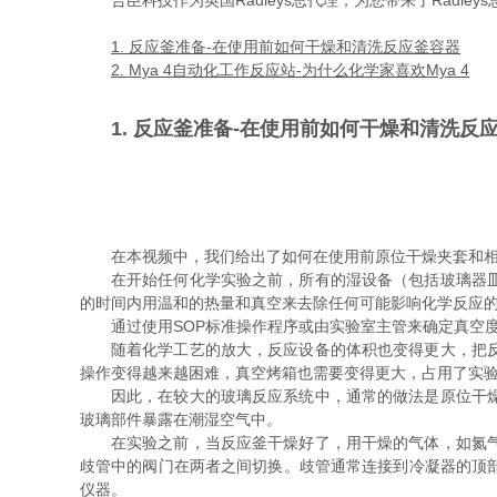
合臣科技作为英国Radleys总代理，为您带来了Radley
1. 反应釜准备-在使用前如何干燥和清洗反应釜容器
2. Mya 4自动化工作反应站-为什么化学家喜欢Mya 4
1. 反应釜准备-在使用前如何干燥和清洗反
在本视频中，我们给出了如何在使用前原位干燥夹套和
在开始任何化学实验之前，所有的湿设备（包括玻璃器
的时间内用温和的热量和真空来去除任何可能影响化学反应
通过使用SOP标准操作程序或由实验室主管来确定真空
随着化学工艺的放大，反应设备的体积也变得更大，把
操作变得越来越困难，真空烤箱也需要变得更大，占用了实
因此，在较大的玻璃反应系统中，通常的做法是原位干
玻璃部件暴露在潮湿空气中。
在实验之前，当反应釜干燥好了，用干燥的气体，如氮
歧管中的阀门在两者之间切换。歧管通常连接到冷凝器的顶
仪器。