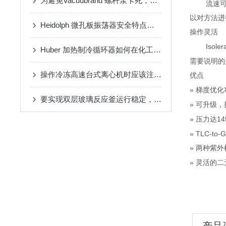
为避免Vacuubrand 螺杆泵卡死，这几点建议可以看一下
流速
以对方法进
Heidolph 微孔板振荡器安全特点众多，现在才知道
操作灵活
Isole
Huber 加热制冷循环器如何在化工行业使用？
需要说明的
操作冷冻高速台式离心机时应该注意的几个要点
优点
»
梯度优化
要实现双层玻璃反应釜运行稳定，需要注意哪些方面？
»
可升级，
»
14
压力达
» TLC-to-G
»
两种紫外
»
灵活的二
产品